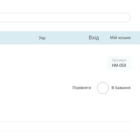
Вхід
Мій кошик
Укр
Артикул
HM-059
Порівняти
В бажання