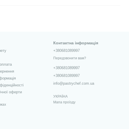
Контактна інформація
нету
+380681089997
Передзвонити вам?
 оплата
+380681089997
вернення
+380681089997
нформація
info@pastrychef.com.ua
фіденційності
ічної оферти
УКРАЇНА
Мапа проїзду
ежах