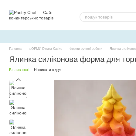
Перейти до основного контенту
Головна
ФОРМИ Dinara Kasko
Форми ручної роботи
Ялинка силіконо
Ялинка силіконова форма для торт
В наявності
Написати відгук