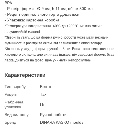
BPA
- Розмір форми: Ø 9 см, h 11 см, об'єм 500 мл
- Рецепт оригінального торта додається
- Упаковка: картонна коробка
*Температура використання -40°C до +200°C, можна мити в
посудомийній машині
*Зверніть увагу, що ця форма ручної роботи може мати незначні
відмінності в розмірі та об'ємі від зазначених в описі товару
*Зверніть увагу, ця форма ручної роботи. Вона також виготовлена з
харчового силікону, але виглядає інакше, ніж заводські форми, будь
ласка, дивіться на фото, щоб уникнути непорозумінь
Характеристики
Тип виробу
Бенто
Рецепт
Так
Фабрична
Ні
упаковка
Вид силікону
Ручної роботи
Бренд
DINARA KASKO moulds