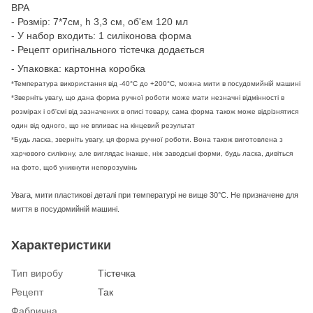
BPA
- Розмір:
7*7
см, h 3,3 см, об'єм 120 мл
- У набор входить: 1 силіконова форма
- Рецепт оригінального тістечка додається
- Упаковка: картонна коробка
*Температура використання від -40°C до +200°C, можна мити в посудомийній машині
*Зверніть увагу, що дана форма ручної роботи може мати незначні відмінності в
розмірах і об'ємі від зазначених в описі товару, сама форма також може відрізнятися
один від одного, що не впливає на кінцевий результат
*Будь ласка, зверніть увагу, ця форма ручної роботи. Вона також виготовлена з
харчового силікону, але виглядає інакше, ніж заводські форми, будь ласка, дивіться
на фото, щоб уникнути непорозумінь
Увага, мити пластикові деталі при температурі не вище 30°C. Не призначене для
миття в посудомийній машині.
Характеристики
Тип виробу
Tістечка
Рецепт
Так
Фабрична