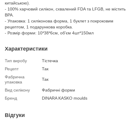
китайською).
- 100% харчовий силікон, схвалений FDA та LFGB, не містить
BPA.
- Упаковка: 1 силіконова форма, 1 буклет з покроковим
рецептом, 1 подарункова коробка.
- Розмір форми: 10*38*6см, об'єм 4шт*150мл
Характеристики
Тип виробу
Tістечка
Рецепт
Так
Фабрична
Так
упаковка
Вид силікону
Фабричні форми
Бренд
DINARA KASKO moulds
Відгуки