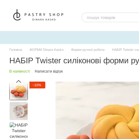
Перейти до основного контенту
Головна
ФОРМИ Dinara Kasko
Форми ручної роботи
НАБІР Twister си
НАБІР Twister силіконові форми р
В наявності
Написати відгук
−10%