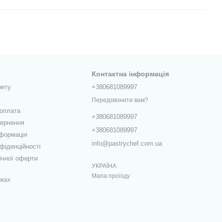
Контактна інформація
нету
+380681089997
Передзвонити вам?
 оплата
+380681089997
вернення
+380681089997
нформація
info@pastrychef.com.ua
фіденційності
ічної оферти
УКРАЇНА
Мапа проїзду
ежах