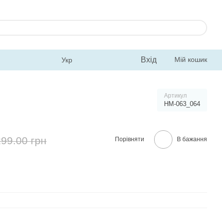
Вхід
Мій кошик
Укр
Артикул
HM-063_064
299.00 грн
Порівняти
В бажання