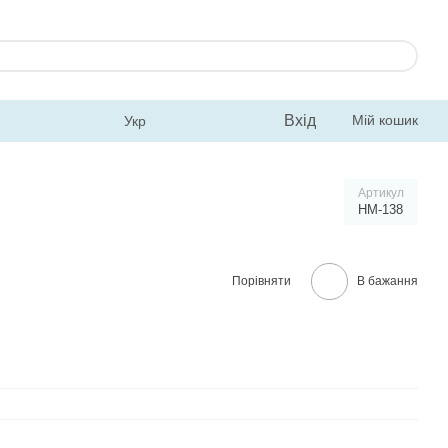
Вхід
Мій кошик
Укр
Артикул
HM-138
Порівняти
В бажання