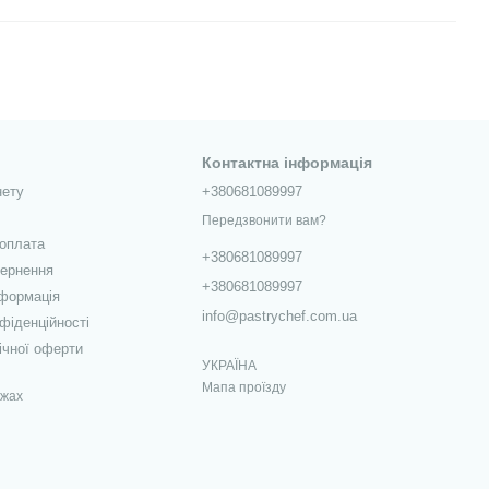
Контактна інформація
нету
+380681089997
Передзвонити вам?
 оплата
+380681089997
вернення
+380681089997
нформація
info@pastrychef.com.ua
фіденційності
ічної оферти
УКРАЇНА
Мапа проїзду
ежах