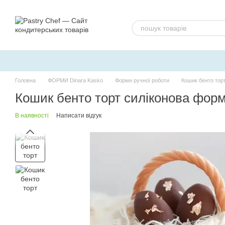
Перейти до основного контенту
Головна
ФОРМИ Dinara Kasko
Форми ручної роботи
Кошик бенто тор
Кошик бенто торт силіконова форм
В наявності
Написати відгук