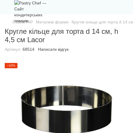
ІНВЕНТАР
Металеві форми
Кругле кільце для торта d 14 см
Кругле кільце для торта d 14 см, h
4,5 см Lacor
Артикул:
68514
Написати відгук
−10%